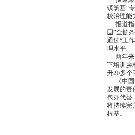
镇筑基”
校治理能
报道指
固”全链
通过“工
理水平。
两年来
下培训乡
升20多
《中国
发展的责
包办代替
将持续完
根基。