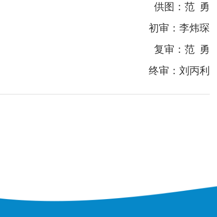
供图：范 勇
初审：李炜琛
复审：范 勇
终审：刘丙利