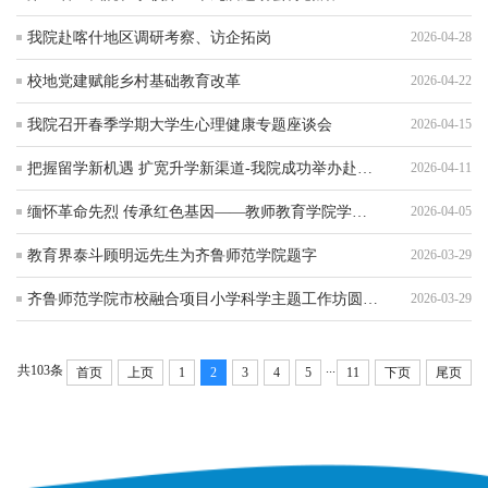
我院赴喀什地区调研考察、访企拓岗
2026-04-28
校地党建赋能乡村基础教育改革
2026-04-22
我院召开春季学期大学生心理健康专题座谈会
2026-04-15
把握留学新机遇 扩宽升学新渠道-我院成功举办赴韩留学专题宣讲会
2026-04-11
缅怀革命先烈 传承红色基因——教师教育学院学生党支部开展“党建带团建”清明扫墓主题活动
2026-04-05
教育界泰斗顾明远先生为齐鲁师范学院题字
2026-03-29
齐鲁师范学院市校融合项目小学科学主题工作坊圆满举办
2026-03-29
...
共103条
首页
上页
1
2
3
4
5
11
下页
尾页