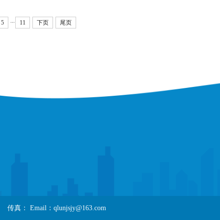
...
5
11
下页
尾页
mail：qlunjsjy@163.com