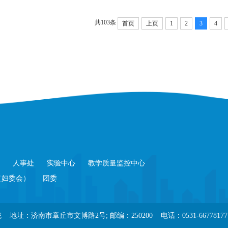
共103条
首页
上页
1
2
3
4
人事处
实验中心
教学质量监控中心
（妇委会）
团委
南市章丘市文博路2号; 邮编：250200 电话：0531-66778177 传真： E