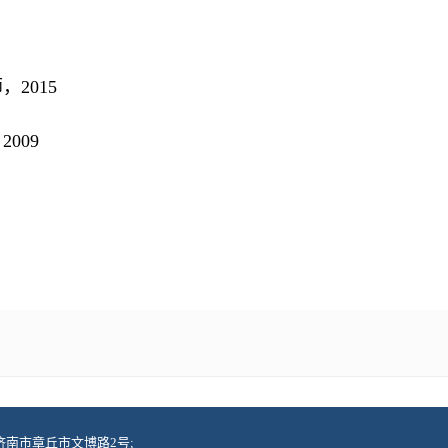
2015
009
d 地址：济南市章丘市文博路2号;