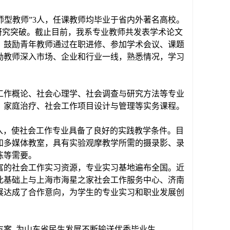
师型教师”
3
人
，
任课教师均毕业于省内外著名高校。
研究突破。
截止
目前，我系专业教师共发表学术论文
，鼓励青年教师通过在职进修、参加学术会议、课题
励
教师
深入市场、企业和行业一线，熟悉情况，学习
工作概论、社会心理学、社会调查与研究方法等专业
、家庭治疗、社会工作项目设计与管理等实务课程
。
入，
使社会工作专业
具备了良好的实践教学条件。目
和多媒体教室，具有实验观摩教学所需的摄录影、录
练等需要。
富的社会工作实习资源
，
专业实习基地
遍布全国。
近
此基础上
与上海
市
海星
之家
社会工作服务中心、济南
展达成了合作意向，为学生的专业
实习
和职业发展创
方案
, 为山东省民生发展
不断输送优秀毕业生
。