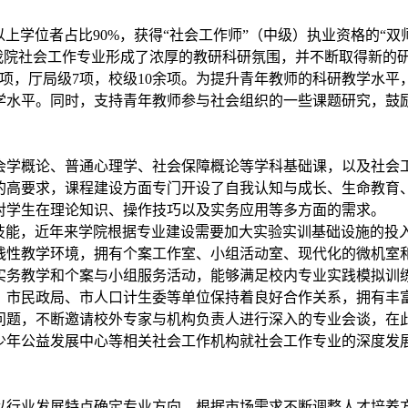
以上学位者
占比
90
%
，
获得
“社会工作师”
（中级）
执业资格的
“双
我院社会工作专业形成了浓厚的教研科研氛围，
并
不断取得新的
项，厅局级
7
项，校级
10余
项。为提升青年教师的科研教学水平
学水平。同时，支持青年教师参与社会组织的一些课题研究，鼓
会学概论、普通心理学、社会保障概论等学科基础课，以及社会
的高要求，课程建设方面专门开设了自我认知与成长、生命教育
对学生在理论知识、操作技巧以及实务应用等多方面的需求。
技能，近年来学院根据专业建设需要加大实验实训基础设施的投
践性教学环境，拥有个案工作室、小组活动室、现代化的微机室
实务教学和个案与小组服务活动，能够满足校内专业实践模拟训
、市民政局、市人口计生委等单位保持着良好合作关系，拥有丰
问题，
不断
邀请校外专家与机构负责人进行深入的专业会谈，
在
少年公益发展中心
等相关社会工作机构就社会工作专业的深度发
以行业发展特点确定专业方向，根据市场需求不断调整人才培养