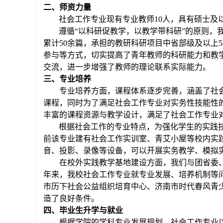
二、师资力量
社会工作
专业
现有专业
教师
10人，具有硕士及
遵循
“以科研促教学，以教学带科研”的原则，
累计
50余篇，承担
的
教研科研项目中省部级及以上
5
参与等方式，切实提高了青年教师的科研能力和教
交流，进一步增强了教师的理论联系实际能力。
三、专业培养
专业培养方面，
课程体系
逐
步完善，涵盖了社
课程，同时为了满足社会工作专业对实务性
技能性
丰富的课程资源与教学设计，满足了社会工作专业
根据社会工作的专业特点，为强化学生的实践
前该专业建有社会工作实训室、青艾小屋等
校内
实
音、投影、录像等设备，可以开展实务教学、模拟
在校外实践教学基地建设方面，我们与团省委
年来，我校社会工作专业就专业发展、培养机制等
市历下社会公益组织培育中心、济南
市时代春风青
造了良好条件。
四、毕业生升学与就业
根据学院的学科专业发展规划，社会工作专业