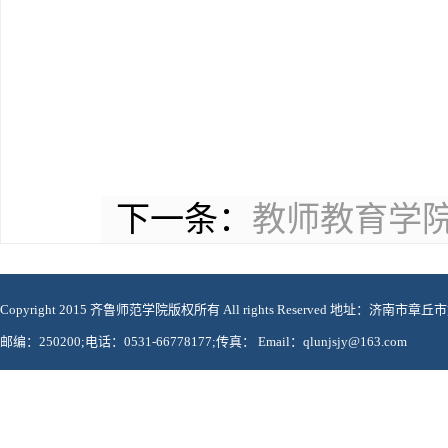
下一条：
教师教育学
Copyright 2015 齐鲁师范学院版权所有 All rights Reserved 地址：济南市章
邮编：250200;电话：0531-66778177;传真： Email：qlunjsjy@163.com