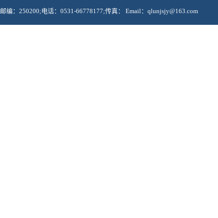
邮编：250200;电话：0531-66778177;传真： Email：qlunjsjy@163.com